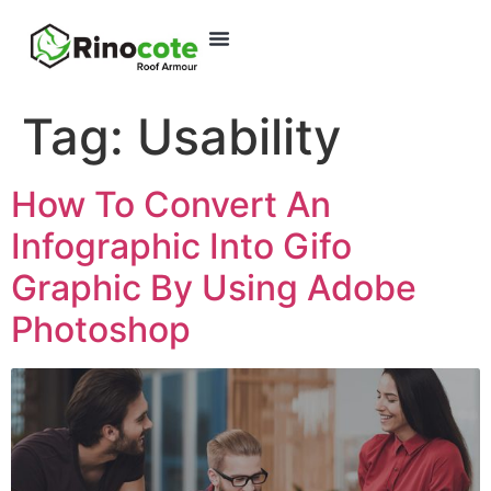
Tag:
Usability
How To Convert An
Infographic Into Gifo
Graphic By Using Adobe
Photoshop